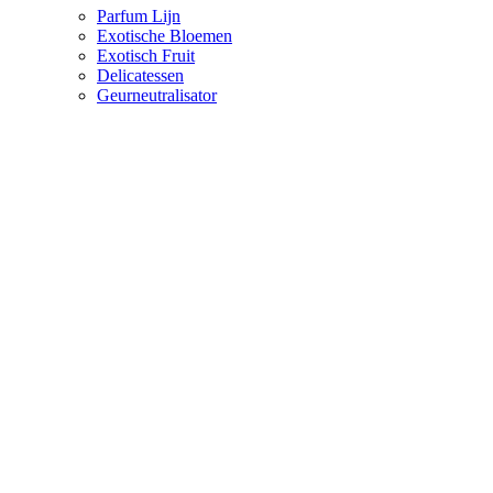
Parfum Lijn
Exotische Bloemen
Exotisch Fruit
Delicatessen
Geurneutralisator