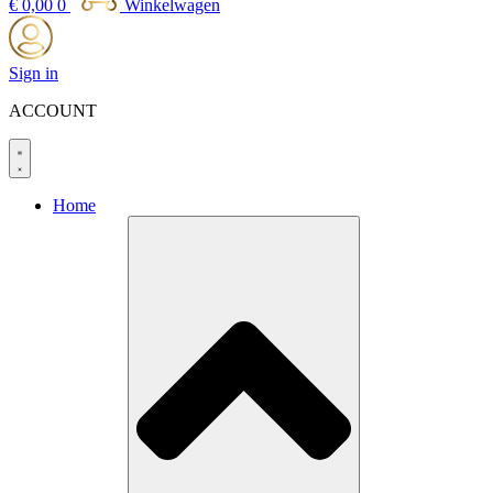
€
0,00
0
Winkelwagen
Sign in
ACCOUNT
Home