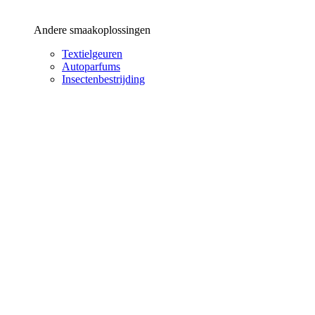
Andere smaakoplossingen
Textielgeuren
Autoparfums
Insectenbestrijding